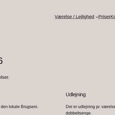
Værelse / Lejlighed
Priser
Ko
6
lser.
Udlejning
l den lokale Brugseni.
Der er udlejning pr. værelse
dobbeltsenge.