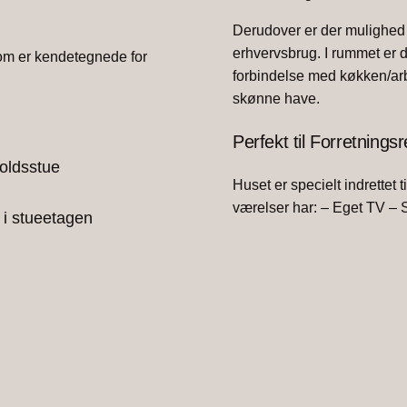
Derudover er der mulighed f
erhvervsbrug. I rummet er 
som er kendetegnede for
forbindelse med køkken/arb
skønne have.
Perfekt til Forretningsr
holdsstue
Huset er specielt indrettet 
værelser har: – Eget TV – 
 i stueetagen