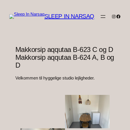
Spring
til
SLEEP IN NARSAQ
Instagra
Faceb
indhold
Makkorsip aqqutaa B-623 C og D
Makkorsip aqqutaa B-624 A, B og
D
Velkommen til hyggelige studio lejligheder.